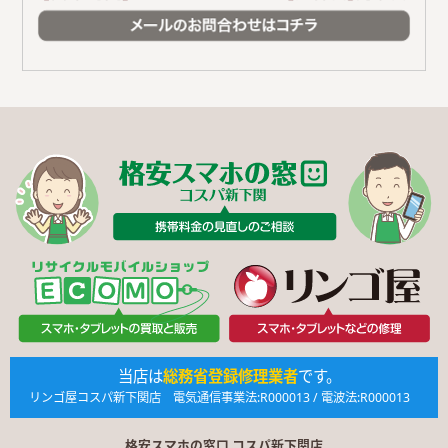
当店は
総務省登録修理業者
です。
リンゴ屋コスパ新下関店 電気通信事業法:R000013 / 電波法:R000013
格安スマホの窓口 コスパ新下関店