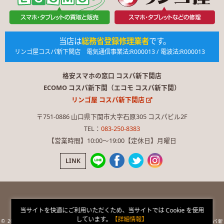
当店は
総務省登録修理業者
です。
リンゴ屋コスパ新下関店 電気通信事業法:R000013 / 電波法:R000013
格安スマホの窓口 コスパ新下関店
ECOMO コスパ新下関（エコモ コスパ新下関）
リンゴ屋 コスパ新下関店
〒751-0886 山口県下関市大字石原305 コスパビル2F
TEL：
083-250-8383
【営業時間】10:00〜19:00【定休日】月曜日
LINK
当サイトを快適にご利用いただくため、当サイトでは Cookie を使用
ページ内の画像や文章を無断使用を禁止します。
しています。
【詳細情報】
© 2026 格安スマホの窓口 コスパ新下関店 × ECOMO コスパ新下関 × RINGOYA コスパ新