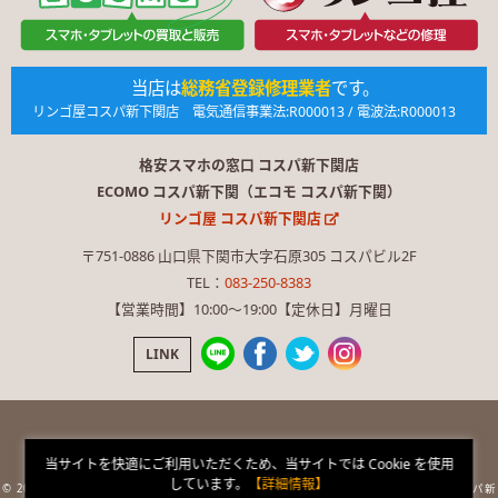
当店は
総務省登録修理業者
です。
リンゴ屋コスパ新下関店 電気通信事業法:R000013 / 電波法:R000013
格安スマホの窓口 コスパ新下関店
ECOMO コスパ新下関（エコモ コスパ新下関）
リンゴ屋 コスパ新下関店
〒751-0886 山口県下関市大字石原305 コスパビル2F
TEL：
083-250-8383
【営業時間】10:00〜19:00【定休日】月曜日
LINK
当サイトを快適にご利用いただくため、当サイトでは Cookie を使用
ページ内の画像や文章を無断使用を禁止します。
しています。
【詳細情報】
© 2026 格安スマホの窓口 コスパ新下関店 × ECOMO コスパ新下関 × RINGOYA コスパ新