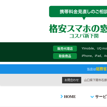
Y!mobile、UQ m
販売代理店
iPhone、iPad、
取扱商品
総務省
当店は
お問合わせ
山口県下関市石原30
HOME
サービ