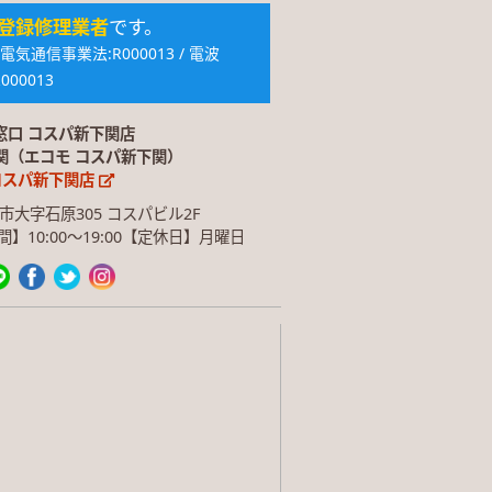
登録修理業者
です。
通信事業法:R000013 / 電波
000013
窓口 コスパ新下関店
下関（エコモ コスパ新下関）
コスパ新下関店
関市大字石原305 コスパビル2F
業時間】10:00〜19:00【定休日】月曜日