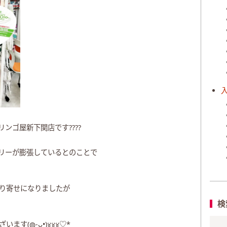
リンゴ屋新下関店です????
バッテリーが膨張しているとのことで
り寄せになりましたが
検
(◍⁃͈ᴗ•͈)४४४♡*