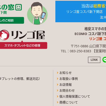
当店は
総務省
リンゴ屋コスパ新下関店 電気
法:R
格安スマホの
ECOMO コスパ新
リンゴ屋 
〒751-0886 山口県下
TEL：083-250-8383 【営
LINK
お知らせ
タブレットの修理、郵送対応）
お取扱い事例
お店情報
お問合わせ
個人情報保護について
商標について