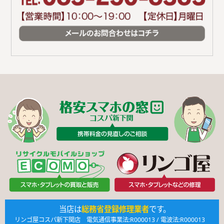
当店は
総務省登録修理業者
です。
リンゴ屋コスパ新下関店 電気通信事業法:R000013 / 電波法:R000013