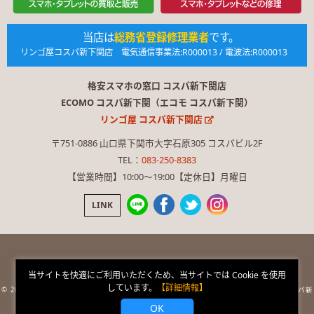
当店は
総務省登録修理業者
です。
リンゴ屋コスパ新下関店 電気通信事業法:R000013 / 電波法:R000013
格安スマホの窓口 コスパ新下関店
ECOMO コスパ新下関（エコモ コスパ新下関）
リンゴ屋 コスパ新下関店
〒751-0886 山口県下関市大字石原305 コスパビル2F
TEL：
083-250-8383
【営業時間】10:00〜19:00【定休日】月曜日
LINK
当サイトを快適にご利用いただくため、当サイトでは Cookie を使用
ページ内の画像や文章を無断使用を禁止します。
しています。
【詳細情報】
© 2026 格安スマホの窓口 コスパ新下関店 × ECOMO コスパ新下関 × RINGOYA コスパ新
下関店
OK