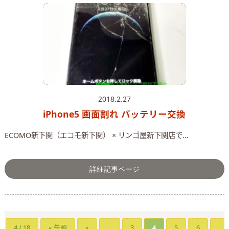
2018.2.27
iPhone5 画面割れ バッテリー交換
ECOMO新下関（エコモ新下関） × リンゴ屋新下関店で…
詳細記事ページ
4 / 18
« 先頭
«
...
3
4
5
6
...