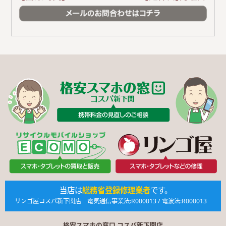
当店は
総務省登録修理業者
です。
リンゴ屋コスパ新下関店 電気通信事業法:R000013 / 電波法:R000013
格安スマホの窓口 コスパ新下関店