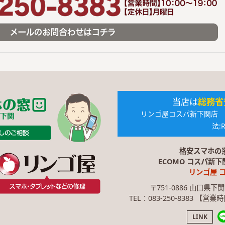
当店は
総務省
リンゴ屋コスパ新下関店 電気
法:R
格安スマホの
ECOMO コスパ新
リンゴ屋 
〒751-0886 山口県下
TEL：083-250-8383 【営
LINK