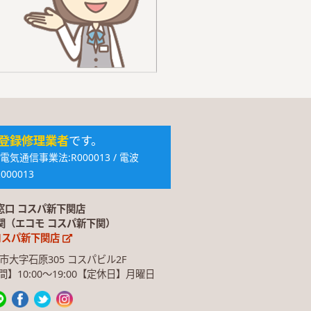
登録修理業者
です。
通信事業法:R000013 / 電波
000013
窓口 コスパ新下関店
下関（エコモ コスパ新下関）
コスパ新下関店
関市大字石原305 コスパビル2F
業時間】10:00〜19:00【定休日】月曜日