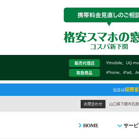
Y!mobile、UQ m
販売代理店
iPhone、iPad、
取扱商品
総務省
当店は
お問合わせ
山口県下関市石原30
HOME
サービ